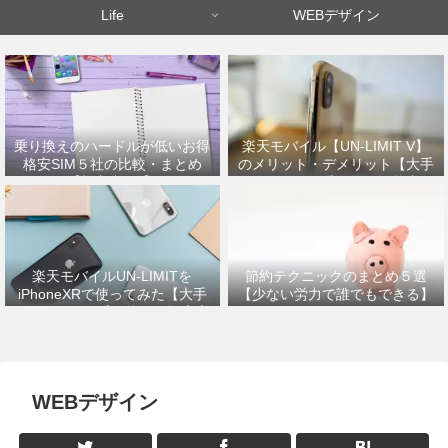
Life
WEBデザイン
乗り換えのハードルが低いお得
楽天モバイル【UN-LIMIT V】
格安SIM５社の比較・まとめ
のメリット・デメリット【大手
【初心者OK】
キャリアから乗り換えた筆者が
解説】
楽天モバイルUN-LIMITを
節約テクニックのまとめ５選
iPhoneXRで使ってみた【大手
【少ない労力で誰でもできる】
キャリアから乗り換えの設定方
法】
WEBデザイン