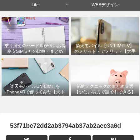
Life
WEBデザイン
乗り換えのハードルが低いお得
楽天モバイル【UN-LIMIT V】
格安SIM５社の比較・まとめ
のメリット・デメリット【大手
【初心者OK】
キャリアから乗り換えた筆者が
解説】
楽天モバイルUN-LIMITを
節約テクニックのまとめ５選
iPhoneXRで使ってみた【大手
【少ない労力で誰でもできる】
キャリアから乗り換えの設定方
法】
53f71bc72dd2ab3794ab37ab2aec3a6d