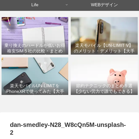
Life
WEBデザイン
乗り換えのハードルが低いお得
楽天モバイル【UN-LIMIT V】
格安SIM５社の比較・まとめ
のメリット・デメリット【大手
【初心者OK】
キャリアから乗り換えた筆者が
解説】
楽天モバイルUN-LIMITを
節約テクニックのまとめ５選
iPhoneXRで使ってみた【大手
【少ない労力で誰でもできる】
キャリアから乗り換えの設定方
法】
dan-smedley-N28_W8cQn5M-unsplash-
2