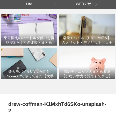
Life
WEBデザイン
乗り換えのハードルが低いお得
楽天モバイル【UN-LIMIT V】
格安SIM５社の比較・まとめ
のメリット・デメリット【大手
【初心者OK】
キャリアから乗り換えた筆者が
解説】
楽天モバイルUN-LIMITを
節約テクニックのまとめ５選
iPhoneXRで使ってみた【大手
【少ない労力で誰でもできる】
キャリアから乗り換えの設定方
法】
drew-coffman-K1MxhTd6SKo-unsplash-
2