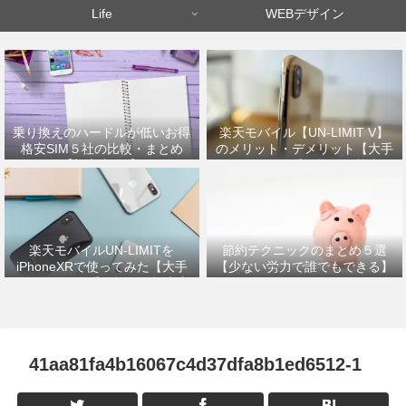
Life
WEBデザイン
乗り換えのハードルが低いお得
楽天モバイル【UN-LIMIT V】
格安SIM５社の比較・まとめ
のメリット・デメリット【大手
【初心者OK】
キャリアから乗り換えた筆者が
解説】
楽天モバイルUN-LIMITを
節約テクニックのまとめ５選
iPhoneXRで使ってみた【大手
【少ない労力で誰でもできる】
キャリアから乗り換えの設定方
法】
41aa81fa4b16067c4d37dfa8b1ed6512-1