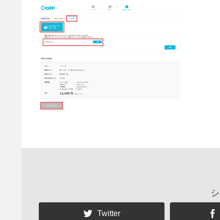
シ
Twitter