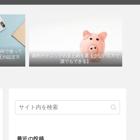
eXRで使って
節約テクニックのまとめ５選【少ない労力で
えの設定方
誰でもできる】
最近の投稿