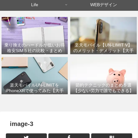
Life
WEBデザイン
乗り換えのハードルが低いお得
楽天モバイル【UN-LIMIT V】
格安SIM５社の比較・まとめ
のメリット・デメリット【大手
【初心者OK】
キャリアから乗り換えた筆者が
解説】
楽天モバイルUN-LIMITを
節約テクニックのまとめ５選
iPhoneXRで使ってみた【大手
【少ない労力で誰でもできる】
キャリアから乗り換えの設定方
法】
image-3