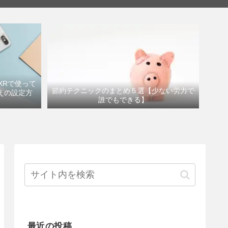
eXRで使って
節約テクニックのまとめ５選【少ない労力で
えの設定方
誰でもできる】
最近の投稿