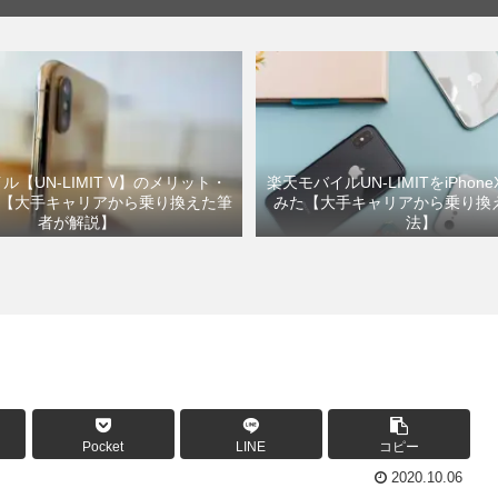
ル【UN-LIMIT V】のメリット・
楽天モバイルUN-LIMITをiPhon
【大手キャリアから乗り換えた筆
みた【大手キャリアから乗り換
者が解説】
法】
Pocket
LINE
コピー
2020.10.06