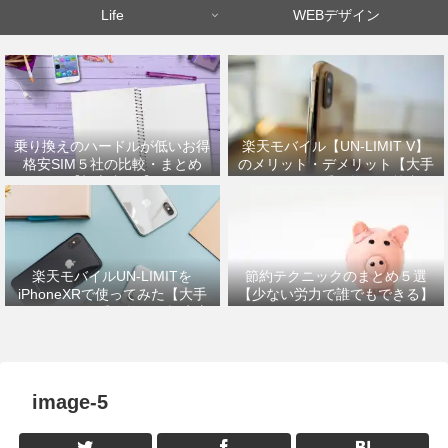
Life
WEBデザイン
乗り換えのハードルが低いお得
楽天モバイル【UN-LIMIT V】
格安SIM５社の比較・まとめ
のメリット・デメリット【大手
【初心者OK】
キャリアから乗り換えた筆者が
解説】
楽天モバイルUN-LIMITを
節約テクニックのまとめ５選
iPhoneXRで使ってみた【大手
【少ない労力で誰でもできる】
キャリアから乗り換えの設定方
法】
image-5