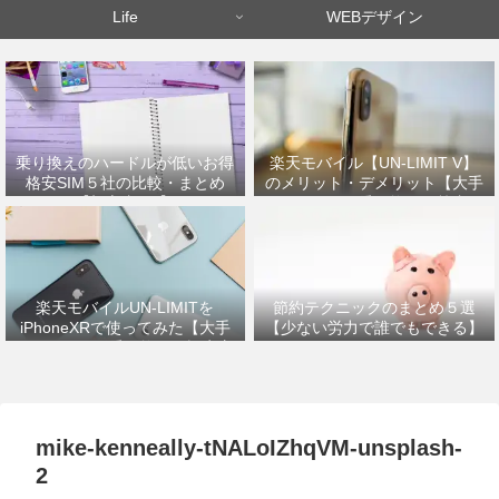
Life
WEBデザイン
乗り換えのハードルが低いお得
楽天モバイル【UN-LIMIT V】
格安SIM５社の比較・まとめ
のメリット・デメリット【大手
【初心者OK】
キャリアから乗り換えた筆者が
解説】
楽天モバイルUN-LIMITを
節約テクニックのまとめ５選
iPhoneXRで使ってみた【大手
【少ない労力で誰でもできる】
キャリアから乗り換えの設定方
法】
mike-kenneally-tNALoIZhqVM-unsplash-
2