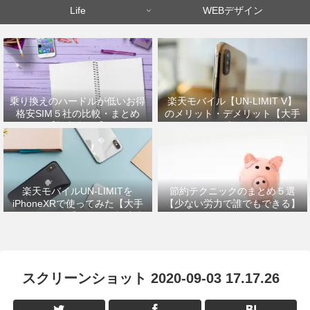
Life
WEBデザイン
乗り換えのハードルが低いお得
楽天モバイル【UN-LIMIT V】
格安SIM５社の比較・まとめ
のメリット・デメリット【大手
【初心者OK】
キャリアから乗り換えた筆者が
解説】
楽天モバイルUN-LIMITを
節約テクニックのまとめ５選
iPhoneXRで使ってみた【大手
【少ない労力で誰でもできる】
キャリアから乗り換えの設定方
法】
スクリーンショット 2020-09-03 17.17.26