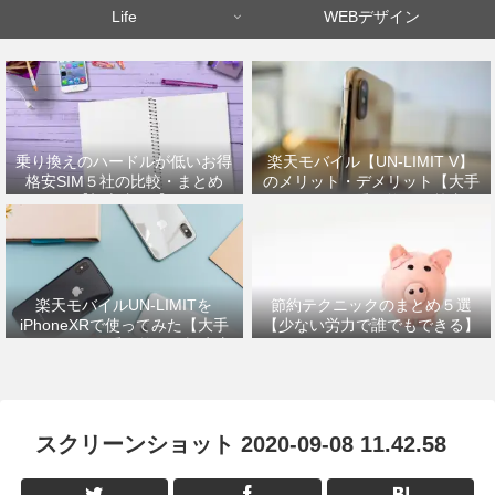
Life
WEBデザイン
乗り換えのハードルが低いお得
楽天モバイル【UN-LIMIT V】
格安SIM５社の比較・まとめ
のメリット・デメリット【大手
【初心者OK】
キャリアから乗り換えた筆者が
解説】
楽天モバイルUN-LIMITを
節約テクニックのまとめ５選
iPhoneXRで使ってみた【大手
【少ない労力で誰でもできる】
キャリアから乗り換えの設定方
法】
スクリーンショット 2020-09-08 11.42.58