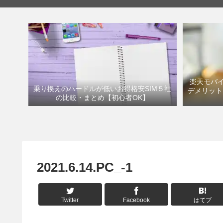
楽天モバイ
乗り換えのハードルが低いお得格安SIM５社
デメリット
の比較・まとめ【初心者OK】
2021.6.14.PC_-1
Twitter
Facebook
はてブ