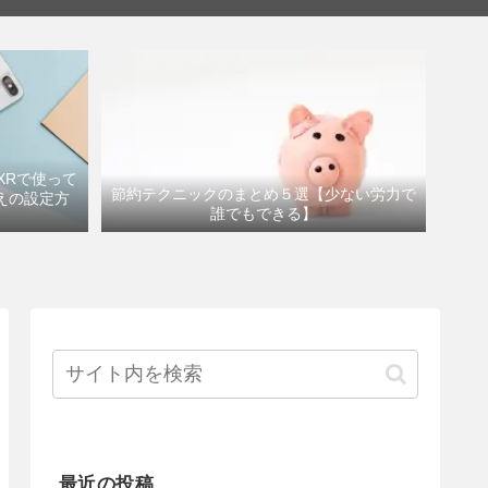
eXRで使って
節約テクニックのまとめ５選【少ない労力で
えの設定方
誰でもできる】
最近の投稿