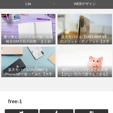
Life
WEBデザイン
乗り換えのハードルが低いお得
楽天モバイル【UN-LIMIT V】
格安SIM５社の比較・まとめ
のメリット・デメリット【大手
【初心者OK】
キャリアから乗り換えた筆者が
解説】
楽天モバイルUN-LIMITを
節約テクニックのまとめ５選
iPhoneXRで使ってみた【大手
【少ない労力で誰でもできる】
キャリアから乗り換えの設定方
法】
free-1