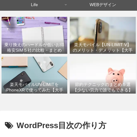
Life
WEBデザイン
乗り換えのハードルが低いお得
楽天モバイル【UN-LIMIT V】
格安SIM５社の比較・まとめ
のメリット・デメリット【大手
【初心者OK】
キャリアから乗り換えた筆者が
解説】
楽天モバイルUN-LIMITを
節約テクニックのまとめ５選
iPhoneXRで使ってみた【大手
【少ない労力で誰でもできる】
キャリアから乗り換えの設定方
法】
WordPress目次の作り方