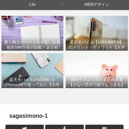
Life
WEBデザイン
乗り換えのハードルが低いお得
楽天モバイル【UN-LIMIT V】
格安SIM５社の比較・まとめ
のメリット・デメリット【大手
【初心者OK】
キャリアから乗り換えた筆者が
解説】
楽天モバイルUN-LIMITを
節約テクニックのまとめ５選
iPhoneXRで使ってみた【大手
【少ない労力で誰でもできる】
キャリアから乗り換えの設定方
法】
sagasimono-1