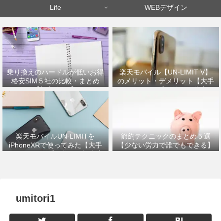
Life
WEBデザイン
乗り換えのハードルが低いお得
楽天モバイル【UN-LIMIT V】
格安SIM５社の比較・まとめ
のメリット・デメリット【大手
【初心者OK】
キャリアから乗り換えた筆者が
解説】
楽天モバイルUN-LIMITを
節約テクニックのまとめ５選
iPhoneXRで使ってみた【大手
【少ない労力で誰でもできる】
キャリアから乗り換えの設定方
法】
umitori1