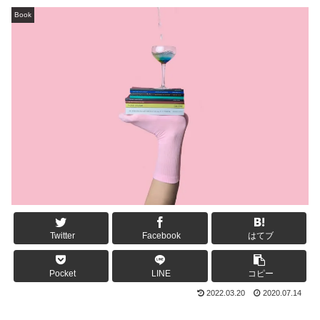
Book
Twitter
Facebook
はてブ
Pocket
LINE
コピー
2022.03.20
2020.07.14