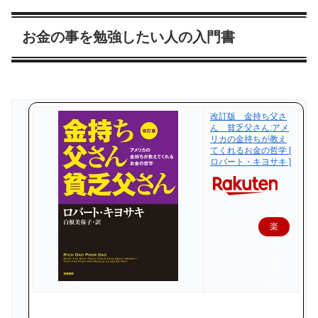
お金の事を勉強したい人の入門書
改訂版 金持ち父さ
ん 貧乏父さん:アメ
リカの金持ちが教え
てくれるお金の哲学 [
ロバート・キヨサキ ]
楽
天
で
購
入