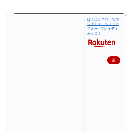
ぼくはイエローでホ
ワイトで、ちょっと
ブルー [ ブレイディ
みかこ ]
楽
天
で
購
入