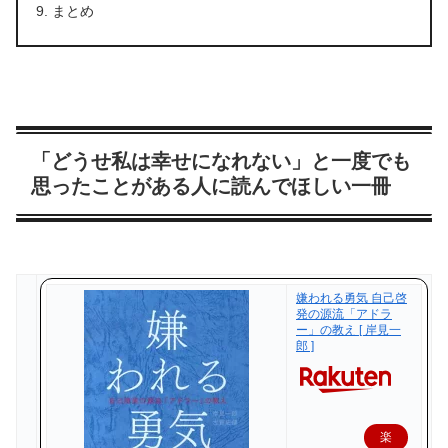
まとめ
「どうせ私は幸せになれない」と一度でも
思ったことがある人に読んでほしい一冊
嫌われる勇気 自己啓
発の源流「アドラ
ー」の教え [ 岸見一
郎 ]
楽