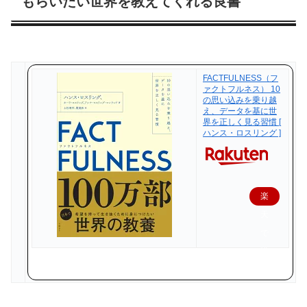
もらいたい世界を教えてくれる良書
FACTFULNESS（フ
ァクトフルネス） 10
の思い込みを乗り越
え、データを基に世
界を正しく見る習慣 [
ハンス・ロスリング ]
楽
天
で
購
入