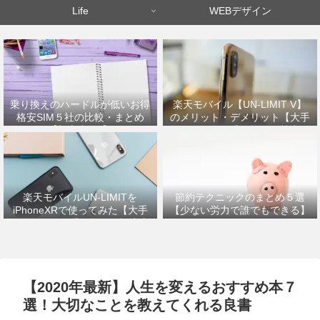
Life
WEBデザイン
乗り換えのハードルが低いお得
楽天モバイル【UN-LIMIT V】
格安SIM５社の比較・まとめ
のメリット・デメリット【大手
【初心者OK】
キャリアから乗り換えた筆者が
解説】
楽天モバイルUN-LIMITを
節約テクニックのまとめ５選
iPhoneXRで使ってみた【大手
【少ない労力で誰でもできる】
キャリアから乗り換えの設定方
法】
【2020年最新】人生を変えるおすすめ本７
選！大切なことを教えてくれる良書