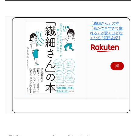
「繊細さん」の本
「気がつきすぎて疲
れる」が驚くほどな
くなる [ 武田友紀 ]
楽
天
で
購
入