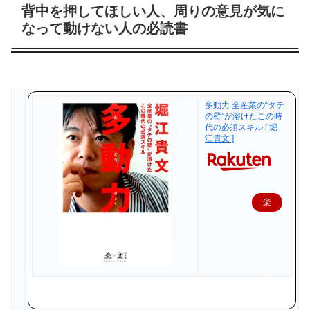
背中を押してほしい人、周りの意見が気に
なって動けない人の必読書
多動力 全産業の“タテ
の壁”が溶けたこの時
代の必須スキル [ 堀
江貴文 ]
楽
天
で
購
入